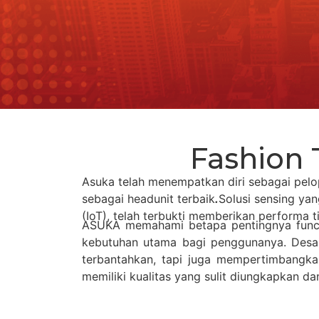
Fashion
Asuka telah menempatkan diri sebagai pel
sebagai headunit terbaik
.
Solusi sensing ya
(IoT), telah terbukti memberikan performa t
ASUKA memahami betapa pentingnya functi
kebutuhan utama bagi penggunanya. Desain
terbantahkan, tapi juga mempertimbang
memiliki kualitas yang sulit diungkapkan d