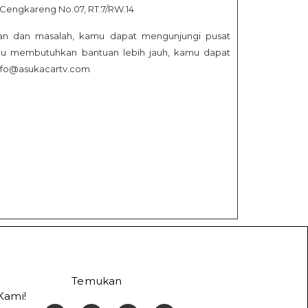
k Cengkareng No.07, RT.7/RW.14
an dan masalah, kamu dapat mengunjungi pusat
mu membutuhkan bantuan lebih jauh, kamu dapat
Info@asukacartv.com
Temukan
Kami!