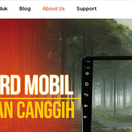
duk
Blog
About Us
Support