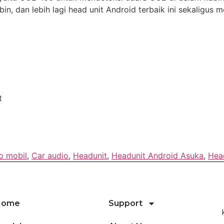
n, dan lebih lagi head unit Android terbaik ini sekaligus me
t
o mobil
,
Car audio
,
Headunit
,
Headunit Android Asuka
,
Hea
Home
Support