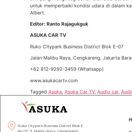
untuk memperbaiki kondisi udara di dalam kabi
Albert.
Editor: Ranto Rajagukguk
ASUKA CAR TV
Ruko Citypark Business District Blok E-07
Jalan Malibu Raya, Cengkareng, Jakarta Bara
+62 812-9292-3459 (Whatsapp)
www.asukacartv.com
Tagged
Asuka
,
Asuka Car TV
,
Audio car
,
Audi
Ruko Citypark Business District Blok E
No.07, Jl. Malibu Raya, Cengkareng,