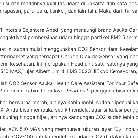
olusi dan rendahnya kualitas udara di Jakarta dan kota bes
rnapasan, paru-paru, kanker, dan lain-lain. Maka dari itu, 
r PT Intersis Sejahtera Abadi yang menaungi brand Asuka 
ngaktivasi pembersihan udara hingga partikel PM2.5 ter
at ini sudah mulai menggunakan CO2 Sensor demi keselam
Aftermarket yang terdapat Carbon Dioxide Sensor yang dapa
emi kesehatan. Ini merupakan Head unit satu-satunya yang
10 MAX,” ujar Albert Lim di IIMS 2023 JIExpo Kemayoran, 
ah CO2 Sensor Asuka Health Care Assistant For Your Safe
 di dalam kabin. Pada layar
head unit
, pengguna bisa memi
bar berwarna merah, artinya kabin mobil sudah dipenuhi kan
 Anda bisa membuka sedikit jendela, agar sirkulasi pengga
 kuning hingga hijau, artinya kandungan CO2 sudah lebih 
dan ACK-510 MAX yang mempunyai ukuran layar 10,4 inch.
yaitu CO2-100 untuk mendeteksi udara CO2 di dalam kabin 