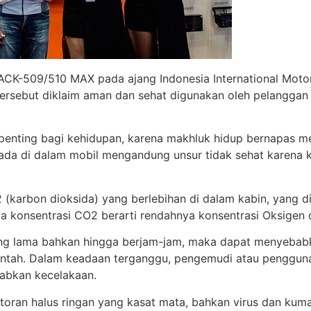
CK-509/510 MAX pada ajang Indonesia International Moto
ersebut diklaim aman dan sehat digunakan oleh pelanggan
t penting bagi kehidupan, karena makhluk hidup bernapas 
rada di dalam mobil mengandung unsur tidak sehat karena 
2 (karbon dioksida) yang berlebihan di dalam kabin, yan
ya konsentrasi CO2 berarti rendahnya konsentrasi Oksigen d
g lama bahkan hingga berjam-jam, maka dapat menyebabka
-muntah. Dalam keadaan terganggu, pengemudi atau peng
babkan kecelakaan.
otoran halus ringan yang kasat mata, bahkan virus dan kuma