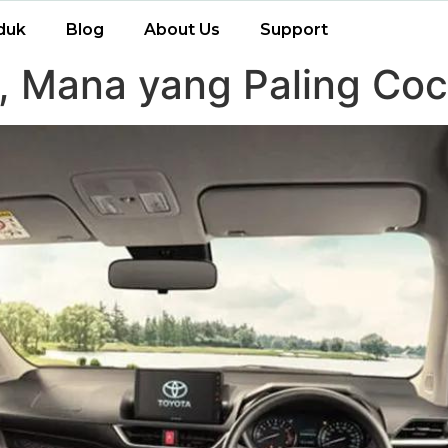
duk
Blog
About Us
Support
, Mana yang Paling Coc