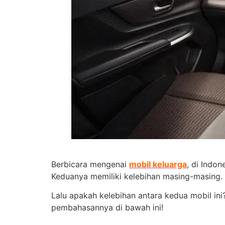
Berbicara mengenai
mobil keluarga
, di Indo
Keduanya memiliki kelebihan masing-masing. T
Lalu apakah kelebihan antara kedua mobil in
pembahasannya di bawah ini!