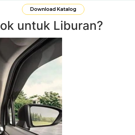
Download Katalog
ok untuk Liburan?