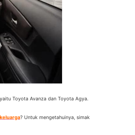
, yaitu Toyota Avanza dan Toyota Agya.
 keluarga
? Untuk mengetahuinya, simak