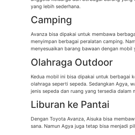
yang lebih sederhana.
Camping
Avanza bisa dipakai untuk membawa berbaga
menyimpan berbagai peralatan camping. Namu
menyesuaikan barang bawaan dengan mobil y
Olahraga Outdoor
Kedua mobil ini bisa dipakai untuk berbagai
olahraga seperti sepeda. Sedangkan Agya, w
jenis sepeda dan ruang yang tersedia dalam m
Liburan ke Pantai
Dengan Toyota Avanza, Aisuka bisa membawa
sana. Namun Agya juga tetap bisa menjadi pili