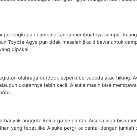
i perlengkapan camping tanpa membuatnya sempit. Ruang b
n Toyota Agya pun tidak masalah jika dibawa untuk campin
ang dipakai.
 kegiatan olahraga outdoor, seperti bersepeda atau hiking
alaupun ukurannya lebih kecil, Aisuka masih bisa membawa
obil.
 banyak anggota keluarga ke pantai. Aisuka juga bisa 
han yang tepat jika Aisuka pergi ke pantai dengan jumlah o