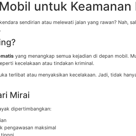
Mobil untuk Keamanan 
endara sendirian atau melewati jalan yang rawan? Nah, sal
.
ing?
omatis
yang menangkap semua kejadian di depan mobil. Mulai 
eperti kecelakaan atau tindakan kriminal.
suka terlibat atau menyaksikan kecelakaan. Jadi, tidak han
i Mirai
layak dipertimbangkan:
ian
uk pengawasan maksimal
 tinggi