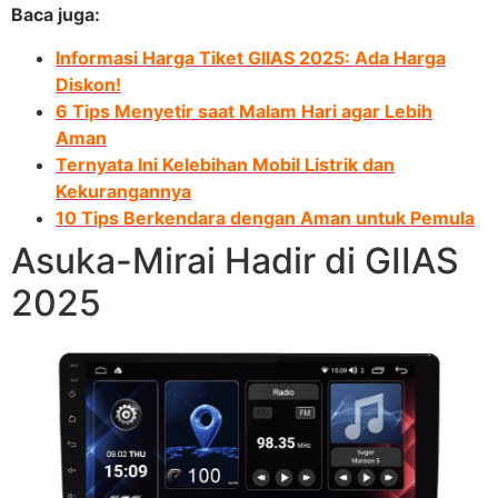
Baca juga:
Informasi Harga Tiket GIIAS 2025: Ada Harga
Diskon!
6 Tips Menyetir saat Malam Hari agar Lebih
Aman
Ternyata Ini Kelebihan Mobil Listrik dan
Kekurangannya
10 Tips Berkendara dengan Aman untuk Pemula
Asuka-Mirai Hadir di GIIAS
2025