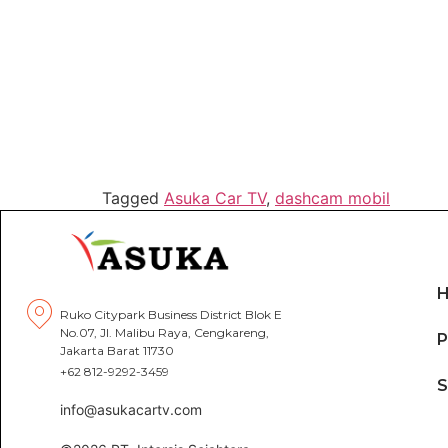
Tagged
Asuka Car TV
,
dashcam mobil
Ruko Citypark Business District Blok E
No.07, Jl. Malibu Raya, Cengkareng,
P
Jakarta Barat 11730
+62 812-9292-3459
info@asukacartv.com