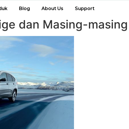
duk
Blog
About Us
Support
tige dan Masing-masin