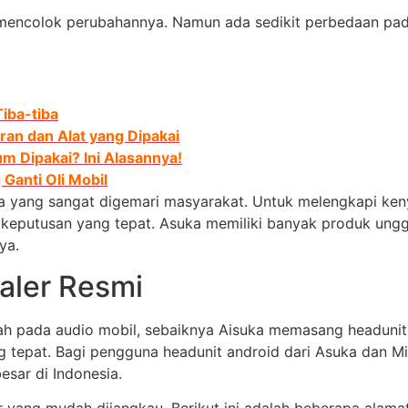
lalu mencolok perubahannya. Namun ada sedikit perbedaan 
iba-tiba
ran dan Alat yang Dipakai
m Dipakai? Ini Alasannya!
 Ganti Oli Mobil
nya yang sangat digemari masyarakat. Untuk melengkapi k
keputusan yang tepat. Asuka memiliki banyak produk ungg
ya.
aler Resmi
h pada audio mobil, sebaiknya Aisuka memasang headunit y
tepat. Bagi pengguna headunit android dari Asuka dan Mir
esar di Indonesia.