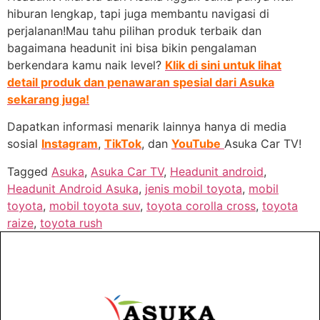
hiburan lengkap, tapi juga membantu navigasi di
perjalanan!Mau tahu pilihan produk terbaik dan
bagaimana headunit ini bisa bikin pengalaman
berkendara kamu naik level?
Klik di sini untuk lihat
detail produk dan penawaran spesial dari Asuka
sekarang juga!
Dapatkan informasi menarik lainnya hanya di media
sosial
Instagram
,
TikTok
, dan
YouTube
Asuka Car TV!
Tagged
Asuka
,
Asuka Car TV
,
Headunit android
,
Headunit Android Asuka
,
jenis mobil toyota
,
mobil
toyota
,
mobil toyota suv
,
toyota corolla cross
,
toyota
raize
,
toyota rush