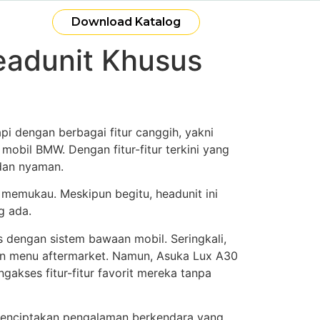
Download Katalog
eadunit Khusus
i dengan berbagai fitur canggih, yakni
mobil BMW. Dengan fitur-fitur terkini yang
dan nyaman.
 memukau. Meskipun begitu, headunit ini
g ada.
 dengan sistem bawaan mobil. Seringkali,
an menu aftermarket. Namun, Asuka Lux A30
kses fitur-fitur favorit mereka tanpa
 menciptakan pengalaman berkendara yang