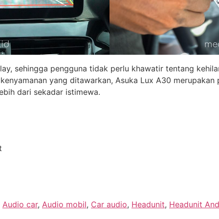
ay, sehingga pengguna tidak perlu khawatir tentang kehi
an kenyamanan yang ditawarkan, Asuka Lux A30 merupakan p
bih dari sekadar istimewa.
t
,
Audio car
,
Audio mobil
,
Car audio
,
Headunit
,
Headunit And