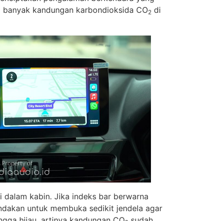
a banyak kandungan karbondioksida CO
di
2
i dalam kabin. Jika indeks bar berwarna
ndakan untuk membuka sedikit jendela agar
ngga hijau, artinya kandungan CO
sudah