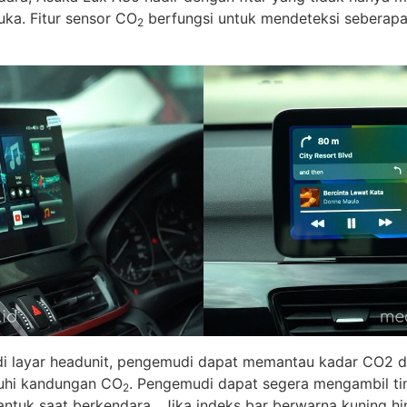
uka. Fitur sensor CO
berfungsi untuk mendeteksi seberap
2
t di layar headunit, pengemudi dapat memantau kadar CO2 d
uhi kandungan CO
. Pengemudi dapat segera mengambil ti
2
ntuk saat berkendara. Jika indeks bar berwarna kuning hi