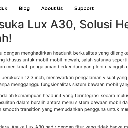
duk
Blog
About Us
Support
suka Lux A30, Solusi H
h!
 dengan menghadirkan headunit berkualitas yang dilengkap
ng khusus untuk mobil-mobil mewah, salah satunya seperti 
kan menikmati pengalaman berkendara yang lebih canggih 
 berukuran 12.3 inch, menawarkan pengalaman visual yang
anpa mengganggu fungsionalitas sistem bawaan mobil yan
adalah kemampuan headunit yang terintegrasi secara mulus
sulitan dalam beralih antara menu sistem bawaan mobil d
 smooth transition yang memudahkan pengguna untuk menga
udara, Asuka Lux A30 hadir dengan fitur yang tidak hanya