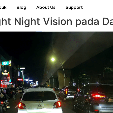
duk
Blog
About Us
Support
ight Night Vision pada