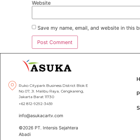
Website
Save my name, email, and website in this b
Ruko Citypark Business District Blok E
No.07, Jl. Malibu Raya, Cengkareng,
P
Jakarta Barat 11730
+62 812-9292-3459
info@asukacartv.com
©2026 PT. Intersis Sejahtera
Abadi