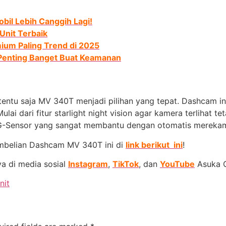
bil Lebih Canggih Lagi!
Unit Terbaik
ium Paling Trend di 2025
Penting Banget Buat Keamanan
entu saja MV 340T menjadi pilihan yang tepat. Dashcam in
i dari fitur starlight night vision agar kamera terlihat tet
 G-Sensor yang sangat membantu dengan otomatis merekam k
embelian Dashcam MV 340T ini di
link berikut ini
!
ya di media sosial
Instagram
,
TikTok
, dan
YouTube
Asuka C
nit