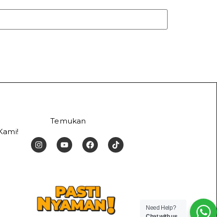
Temukan
Kami!
Need Help?
Chat with us