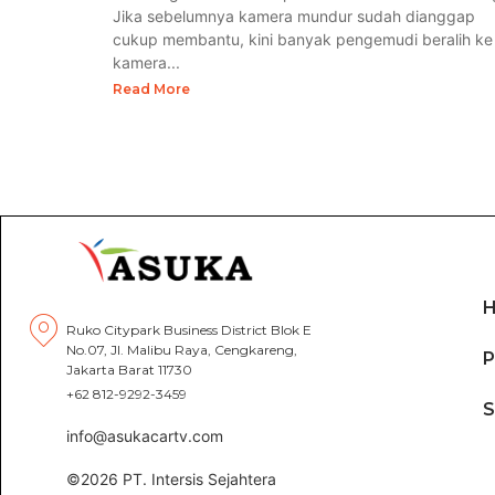
Jika sebelumnya kamera mundur sudah dianggap
cukup membantu, kini banyak pengemudi beralih ke
kamera...
Read More
Ruko Citypark Business District Blok E
No.07, Jl. Malibu Raya, Cengkareng,
P
Jakarta Barat 11730
+62 812-9292-3459
info@asukacartv.com
©2026 PT. Intersis Sejahtera