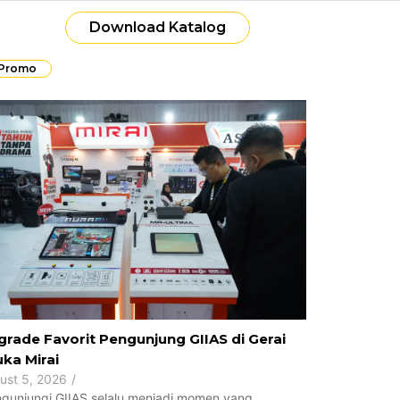
Download Katalog
 Promo
rade Favorit Pengunjung GIIAS di Gerai
ka Mirai
ust 5, 2026
/
gunjungi GIIAS selalu menjadi momen yang