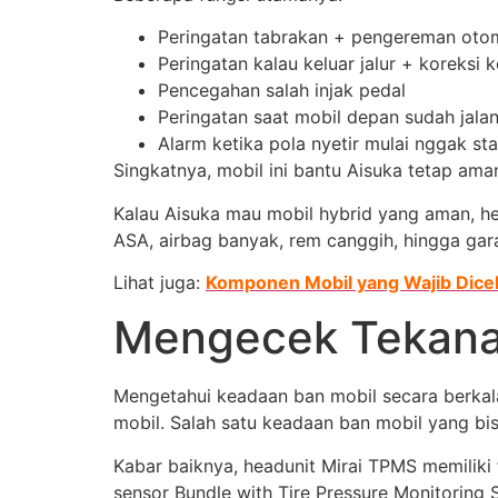
Peringatan tabrakan + pengereman oto
Peringatan kalau keluar jalur + koreksi 
Pencegahan salah injak pedal
Peringatan saat mobil depan sudah jala
Alarm ketika pola nyetir mulai nggak sta
Singkatnya, mobil ini bantu Aisuka tetap aman
Kalau Aisuka mau mobil hybrid yang aman, hem
ASA, airbag banyak, rem canggih, hingga gara
Lihat juga:
Komponen Mobil yang Wajib Dice
Mengecek Tekana
Mengetahui keadaan ban mobil secara berka
mobil. Salah satu keadaan ban mobil yang bi
Kabar baiknya, headunit Mirai TPMS memilik
sensor Bundle with Tire Pressure Monitoring 