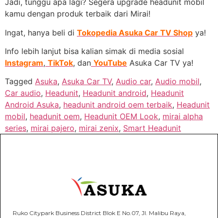
Jadi, tunggu apa lagi? Segera upgrade headunit mobil
kamu dengan produk terbaik dari Mirai!
Ingat, hanya beli di
Tokopedia Asuka Car TV Shop
ya!
Info lebih lanjut bisa kalian simak di media sosial
Instagram
,
TikTok
, dan
YouTube
Asuka Car TV ya!
Tagged
Asuka
,
Asuka Car TV
,
Audio car
,
Audio mobil
,
Car audio
,
Headunit
,
Headunit android
,
Headunit
Android Asuka
,
headunit android oem terbaik
,
Headunit
mobil
,
headunit oem
,
Headunit OEM Look
,
mirai alpha
series
,
mirai pajero
,
mirai zenix
,
Smart Headunit
Ruko Citypark Business District Blok E No.07, Jl. Malibu Raya,