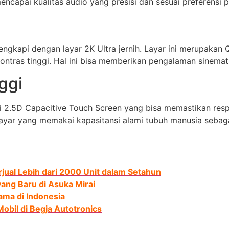
capai kualitas audio yang presisi dan sesuai preferensi pr
lengkapi dengan layar 2K Ultra jernih. Layar ini merupakan
ntras tinggi. Hal ini bisa memberikan pengalaman sinema
ggi
gi 2.5D Capacitive Touch Screen yang bisa memastikan resp
ayar yang memakai kapasitansi alami tubuh manusia sebagai
rjual Lebih dari 2000 Unit dalam Setahun
ang Baru di Asuka Mirai
ama di Indonesia
bil di Begja Autotronics