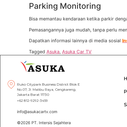
Parking Monitoring
Bisa memantau kendaraan ketika parkir deng
Pemasangannya juga mudah, tanpa perlu mem
Dapatkan informasi lainnya di media sosial
I
Tagged
Asuka
,
Asuka Car TV
Ruko Citypark Business District Blok E
No.07, Jl. Malibu Raya, Cengkareng,
P
Jakarta Barat 11730
+62 812-9292-3459
info@asukacartv.com
©2026 PT. Intersis Sejahtera