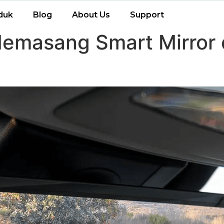
duk
Blog
About Us
Support
masang Smart Mirror di