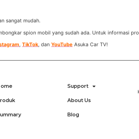
an sangat mudah.
bongkar spion mobil yang sudah ada. Untuk informasi pr
nstagram
,
TikTok
, dan
YouTube
Asuka Car TV!
Home
Support
roduk
About Us
Summary
Blog