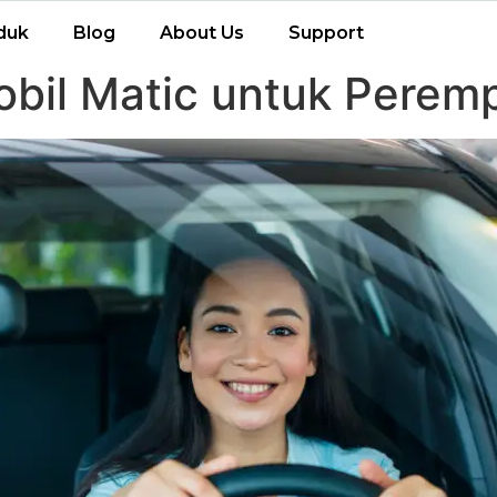
duk
Blog
About Us
Support
bil Matic untuk Perem