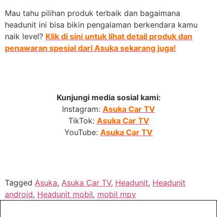
Mau tahu pilihan produk terbaik dan bagaimana
headunit ini bisa bikin pengalaman berkendara kamu
naik level?
Klik di sini untuk lihat detail produk dan
penawaran spesial dari Asuka sekarang juga!
Kunjungi media sosial kami:
Instagram:
Asuka Car TV
TikTok:
Asuka Car TV
YouTube:
Asuka Car TV
Tagged
Asuka
,
Asuka Car TV
,
Headunit
,
Headunit
android
,
Headunit mobil
,
mobil mpv