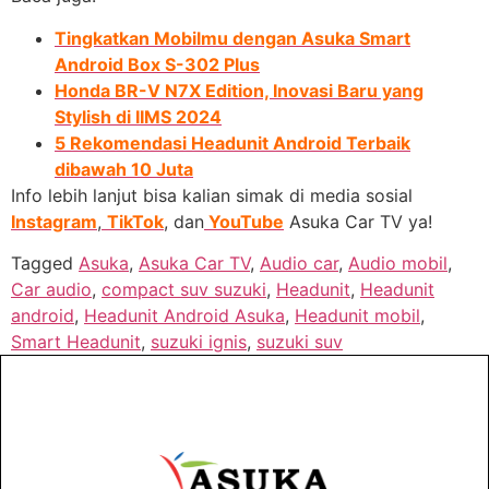
Tingkatkan Mobilmu dengan Asuka Smart
Android Box S-302 Plus
Honda BR-V N7X Edition, Inovasi Baru yang
Stylish di IIMS 2024
5 Rekomendasi Headunit Android Terbaik
dibawah 10 Juta
Info lebih lanjut bisa kalian simak di media sosial
Instagram
,
TikTok
, dan
YouTube
Asuka Car TV ya!
Tagged
Asuka
,
Asuka Car TV
,
Audio car
,
Audio mobil
,
Car audio
,
compact suv suzuki
,
Headunit
,
Headunit
android
,
Headunit Android Asuka
,
Headunit mobil
,
Smart Headunit
,
suzuki ignis
,
suzuki suv