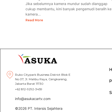
Jika sebelumnya kamera mundur sudah dianggap
cukup membantu, kini banyak pengemudi beralih ke
kamera...
Read More
Ruko Citypark Business District Blok E
No.07, Jl. Malibu Raya, Cengkareng,
P
Jakarta Barat 11730
+62 812-9292-3459
info@asukacartv.com
©2026 PT. Intersis Sejahtera