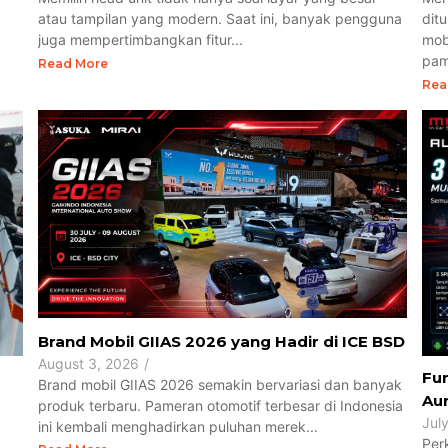
dit
atau tampilan yang modern. Saat ini, banyak pengguna
mob
juga mempertimbangkan fitur...
pame
Read More
Rea
Brand Mobil GIIAS 2026 yang Hadir di ICE BSD
August 3, 2026
/
Fun
Brand mobil GIIAS 2026 semakin bervariasi dan banyak
Aur
produk terbaru. Pameran otomotif terbesar di Indonesia
Jul
ini kembali menghadirkan puluhan merek...
Per