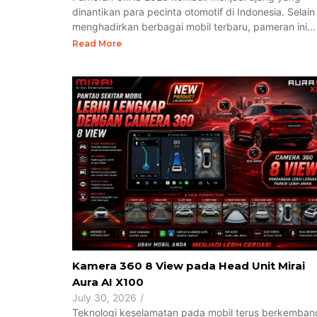
dinantikan para pecinta otomotif di Indonesia. Selain
menghadirkan berbagai mobil terbaru, pameran ini...
Read More
Kamera 360 8 View pada Head Unit Mirai
Aura AI X100
July 30, 2026
/
Teknologi keselamatan pada mobil terus berkemban