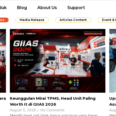
duk
Blog
About Us
Support
sts
Media Release
Articles Content
Event &
ara
Upg
Keunggulan Mirai TPMS, Head Unit Paling
Asu
Worth It di GIIAS 2026
Aug
August 5, 2026
/
No Comments
Men
Memilih head unit tidak hanya soal layar yang besar