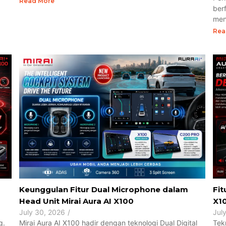
Read More
ber
men
Rea
Keunggulan Fitur Dual Microphone dalam
Fit
Head Unit Mirai Aura AI X100
X1
July 30, 2026
/
Jul
g.
Mirai Aura AI X100 hadir dengan teknologi Dual Digital
Tek