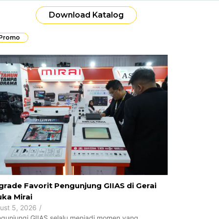
Download Katalog
 Promo
rade Favorit Pengunjung GIIAS di Gerai
ka Mirai
ust 5, 2026
/
gunjungi GIIAS selalu menjadi momen yang