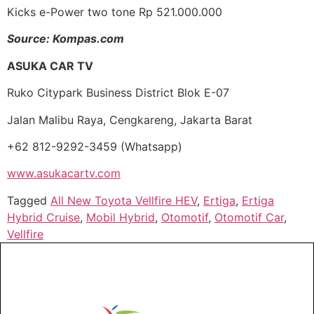
Kicks e-Power two tone Rp 521.000.000
Source: Kompas.com
ASUKA CAR TV
Ruko Citypark Business District Blok E-07
Jalan Malibu Raya, Cengkareng, Jakarta Barat
+62 812-9292-3459 (Whatsapp)
www.asukacartv.com
Tagged
All New Toyota Vellfire HEV
,
Ertiga
,
Ertiga
Hybrid Cruise
,
Mobil Hybrid
,
Otomotif
,
Otomotif Car
,
Vellfire